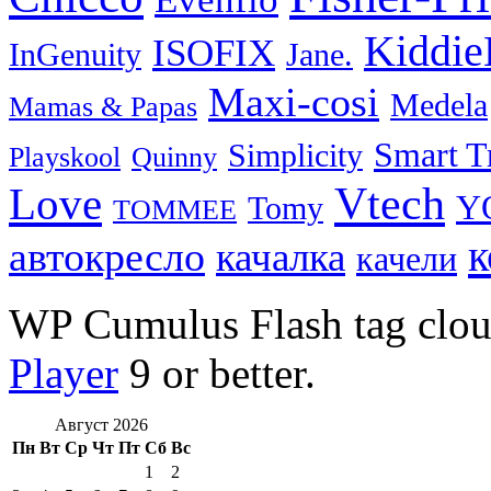
Kiddie
ISOFIX
InGenuity
Jane.
Maxi-cosi
Medela
Mamas & Papas
Smart T
Simplicity
Playskool
Quinny
Vtech
Love
Y
Tomy
TOMMEE
к
автокресло
качалка
качели
WP Cumulus Flash tag clo
Player
9 or better.
Август 2026
Пн
Вт
Ср
Чт
Пт
Сб
Вс
1
2