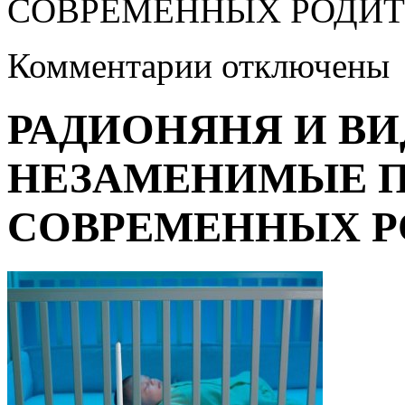
СОВРЕМЕННЫХ РОДИТ
к
Комментарии
отключены
записи
РАДИОНЯНЯ
И
РАДИОНЯНЯ И В
ВИДЕОНЯНЯ
—
НЕЗАМЕНИМЫЕ
НЕЗАМЕНИМЫЕ 
ПОМОЩНИКИ
СОВРЕМЕННЫХ
РОДИТЕЛЕЙ
СОВРЕМЕННЫХ Р