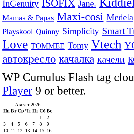
Kiddie
ISOFIX
InGenuity
Jane.
Maxi-cosi
Medela
Mamas & Papas
Smart T
Simplicity
Playskool
Quinny
Vtech
Love
Y
Tomy
TOMMEE
к
автокресло
качалка
качели
WP Cumulus Flash tag clo
Player
9 or better.
Август 2026
Пн
Вт
Ср
Чт
Пт
Сб
Вс
1
2
3
4
5
6
7
8
9
10
11
12
13
14
15
16