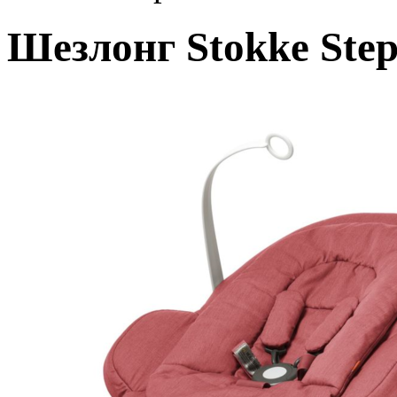
Шезлонг
Stokke
Шезлонг Stokke Step
Steps
Bouncer