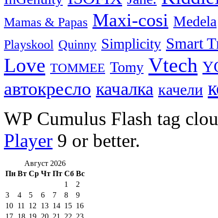
Maxi-cosi
Medela
Mamas & Papas
Smart T
Simplicity
Playskool
Quinny
Vtech
Love
Y
Tomy
TOMMEE
к
автокресло
качалка
качели
WP Cumulus Flash tag clo
Player
9 or better.
Август 2026
Пн
Вт
Ср
Чт
Пт
Сб
Вс
1
2
3
4
5
6
7
8
9
10
11
12
13
14
15
16
17
18
19
20
21
22
23