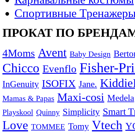
Спортивные Тренажер
ПРОКАТ ПО БРЕНДА
Avent
4Moms
Berto
Baby Design
Fisher-Pr
Chicco
Evenflo
Kiddie
ISOFIX
InGenuity
Jane.
Maxi-cosi
Medela
Mamas & Papas
Smart T
Simplicity
Playskool
Quinny
Vtech
Love
Y
Tomy
TOMMEE