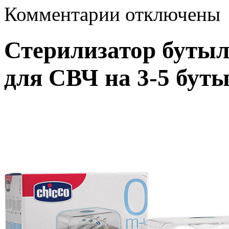
к
Комментарии
отключены
записи
Стерилизатор
бутылочек
Стерилизатор бутыл
Chicco
паровой
для
для СВЧ на 3-5 бут
СВЧ
на
3-
5
бутылок