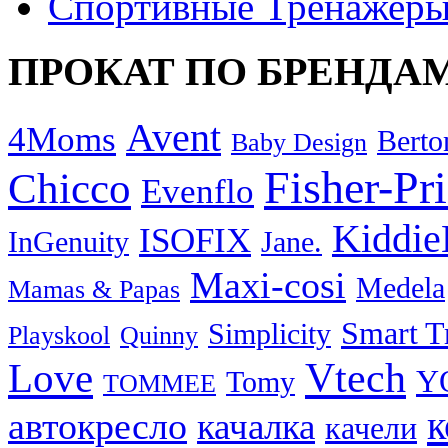
Спортивные Тренажер
ПРОКАТ ПО БРЕНДА
Avent
4Moms
Berto
Baby Design
Fisher-Pr
Chicco
Evenflo
Kiddie
ISOFIX
InGenuity
Jane.
Maxi-cosi
Medela
Mamas & Papas
Smart T
Simplicity
Playskool
Quinny
Vtech
Love
Y
Tomy
TOMMEE
к
автокресло
качалка
качели