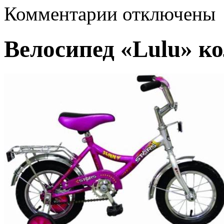
к
Комментарии
отключены
записи
Велосипед
«Lulu»
Велосипед «Lulu» ко
колеса
12
дюймов,
3-
5
лет.