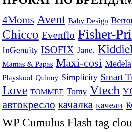
Avent
4Moms
Berto
Baby Design
Fisher-Pr
Chicco
Evenflo
Kiddie
ISOFIX
InGenuity
Jane.
Maxi-cosi
Medela
Mamas & Papas
Smart T
Simplicity
Playskool
Quinny
Vtech
Love
Y
Tomy
TOMMEE
к
автокресло
качалка
качели
WP Cumulus Flash tag clo